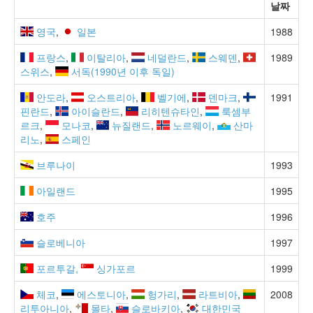
날짜
영국
,
일본
1988
프랑스
,
이탈리아
,
네덜란드
,
스웨덴
,
1989
스위스
,
서독(1990년 이후 독일)
안도라
,
오스트리아
,
벨기에
,
덴마크
,
1991
핀란드
,
아이슬란드
,
리히텐슈타인
,
룩셈부
르크
,
모나코
,
뉴질랜드
,
노르웨이
,
산마
리노
,
스페인
브루나이
1993
아일랜드
1995
호주
1996
슬로베니아
1997
포르투갈
,
싱가포르
1999
체코
,
에스토니아
,
헝가리
,
라트비아
,
2008
리투아니아
,
몰타
,
슬로바키아
,
대한민국